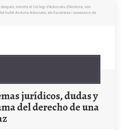
 despatx, inscrits al Col·legi d'Advocats d'Andorra, són
del bufet Andorra Advocats, els fiscalistes i assessors de
emas jurídicos, dudas y
rama del derecho de una
az