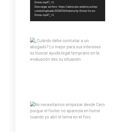
Drone.mp4?_=1
Descargar archivo: https://advocats-andorra.eu/wp-
content/uploads/2018/03/Andorra-by-Drone-Vu-en-
Drone.mp4?_=1