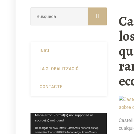
Buscar:
Ca
lo
qu
INICI
ra
LA GLOBALITZACIÓ
ec
CONTACTE
Reproductor
Media error: Format(s) not supported or
Castell
source(s) not found
de
cualqui
vídeo
Descargar archivo: https://advocats-andorra.eu/wp-
content/uploads/2018/03/Andorra-by-Drone-Vu-en-