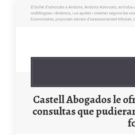
El bufet d'advocats a Andorra, Andorra Advocats, es troba ubi
multilingües i dinàmics, i us ajuden i orienten segons les v
Economistes, proposen serveis d'assessorament tributari, d'
Castell Abogados le of
consultas que pudieran
f