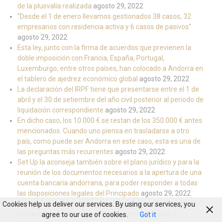
de la plusvalía realizada
agosto 29, 2022
“Desde el 1 de enero llevamos gestionados 38 casos, 32
empresarios con residencia activa y 6 casos de pasivos”
agosto 29, 2022
Esta ley, junto con la firma de acuerdos que previenen la
doble imposición con Francia, España, Portugal,
Luxemburgo, entre otros países, han colocado a Andorra en
el tablero de ajedrez económico global
agosto 29, 2022
La declaración del IRPF tiene que presentarse entre el 1 de
abril y el 30 de setiembre del año civil posterior al periodo de
liquidación correspondiente
agosto 29, 2022
En dicho caso, los 10.000 € se restan de los 350.000 € antes
mencionados. Cuando uno piensa en trasladarse a otro
país, como puede ser Andorra en este caso, esta es una de
las preguntas más recurrentes
agosto 29, 2022
Set Up la aconseja también sobre el plano jurídico y para la
reunión de los documentos necesarios a la apertura de una
cuenta bancaria andorrana, para poder responder a todas
las disposiciones legales del Principado
agosto 29, 2022
Es notorio y público que en los últimos años Andorra ha
Cookies help us deliver our services. By using our services, you
captado la atención de youtubers internacionales y
agree to our use of cookies.
Got it