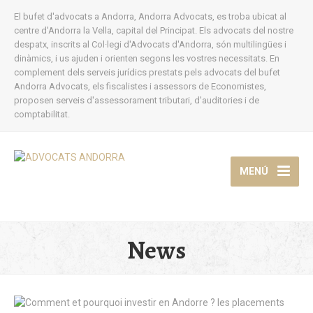
El bufet d'advocats a Andorra, Andorra Advocats, es troba ubicat al
centre d'Andorra la Vella, capital del Principat. Els advocats del nostre
despatx, inscrits al Col·legi d'Advocats d'Andorra, són multilingües i
dinàmics, i us ajuden i orienten segons les vostres necessitats. En
complement dels serveis jurídics prestats pels advocats del bufet
Andorra Advocats, els fiscalistes i assessors de Economistes,
proposen serveis d'assessorament tributari, d'auditories i de
comptabilitat.
MENÚ
News