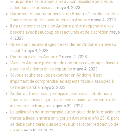
vous pouvez faire appel à un avocat fiscaliste pour vous
aider dans ce processus
mayo 4, 2023
Comment et pourquoi investir en Andorre ? les placements
financiers sont très avantageux en Andorre
mayo 4, 2023
Il y a une conciergerie en Andorre prête à répondre à vos
besoins avec beaucoup de réactivités et de discrétion
mayo
4, 2023
Quels sont les avantages de résider en Andorre au niveau
fiscal ?
mayo 4, 2023
Pourquoi vivre en Andorre ?
mayo 4, 2023
Vivre en Andorre présente de nombreux avantages fiscaux
pour les résidents et les expatriés
mayo 4, 2023
Si vous souhaitez vous expatrier en Andorre, il est
important de comprendre les aspects fiscaux associés à
cette démarche
mayo 3, 2023
Andorra ofrece unas ventajas económicas, tributarias y
financieras únicas que favorecen considerablemente a los
inversores extranjeros.
agosto 30, 2022
La aplicación del intercambio automático de información en
materia fiscal entrará en vigor en Andorra el año 2018, pero
se debe considerar que se prevé un carácter retroactivo de
un año
agosto 30, 2022