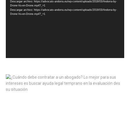
de
Descargar archivo: https://advocats-andorra.eu/wp-content/uploads/2018/03/Andorra-by-
vídeo
Drone-Vu-en-Drone.mp4?_=1
Descargar archivo: https://advocats-andorra.eu/wp-content/uploads/2018/03/Andorra-by-
Drone-Vu-en-Drone.mp4?_=1