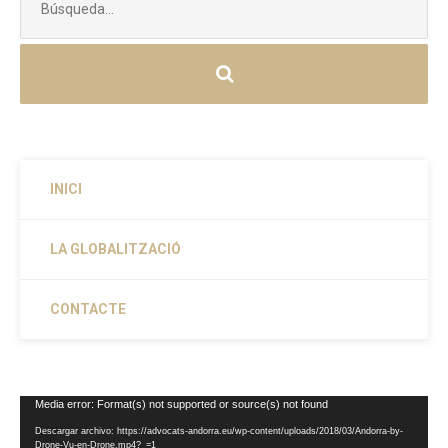
INICI
LA GLOBALITZACIÓ
CONTACTE
Reproductor
Media error: Format(s) not supported or source(s) not found
de
Descargar archivo: https://advocats-andorra.eu/wp-content/uploads/2018/03/Andorra-by-
vídeo
Drone-Vu-en-Drone.mp4?_=1