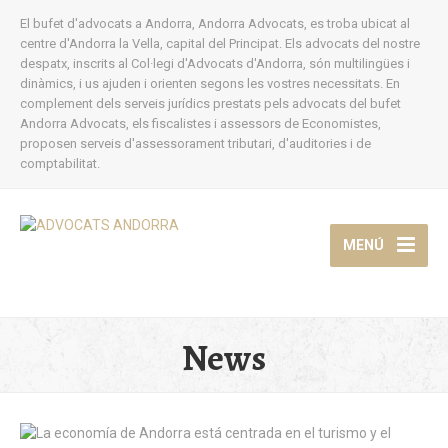
El bufet d'advocats a Andorra, Andorra Advocats, es troba ubicat al
centre d'Andorra la Vella, capital del Principat. Els advocats del nostre
despatx, inscrits al Col·legi d'Advocats d'Andorra, són multilingües i
dinàmics, i us ajuden i orienten segons les vostres necessitats. En
complement dels serveis jurídics prestats pels advocats del bufet
Andorra Advocats, els fiscalistes i assessors de Economistes,
proposen serveis d'assessorament tributari, d'auditories i de
comptabilitat.
MENÚ
News