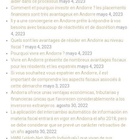
aider dans ce processus
mayo 4, 2023
Comment et pourquoi investir en Andorre ? les placements
financiers sont très avantageux en Andorre
mayo 4, 2023
Il y a une conciergerie en Andorre prête à répondre à vos
besoins avec beaucoup de réactivités et de discrétion
mayo
4, 2023
Quels sont les avantages de résider en Andorre au niveau
fiscal ?
mayo 4, 2023
Pourquoi vivre en Andorre ?
mayo 4, 2023
Vivre en Andorre présente de nombreux avantages fiscaux
pour les résidents et les expatriés
mayo 4, 2023
Si vous souhaitez vous expatrier en Andorre, il est
important de comprendre les aspects fiscaux associés à
cette démarche
mayo 3, 2023
Andorra ofrece unas ventajas económicas, tributarias y
financieras únicas que favorecen considerablemente a los
inversores extranjeros.
agosto 30, 2022
La aplicación del intercambio automático de información en
materia fiscal entrará en vigor en Andorra el año 2018, pero
se debe considerar que se prevé un carácter retroactivo de
un año
agosto 30, 2022
HWNI («High-Net-Worth Individual») que vivan de sus