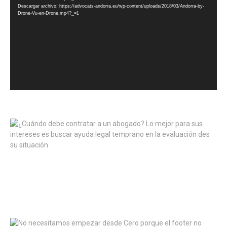
Descargar archivo: https://advocats-andorra.eu/wp-content/uploads/2018/03/Andorra-by-
Drone-Vu-en-Drone.mp4?_=1