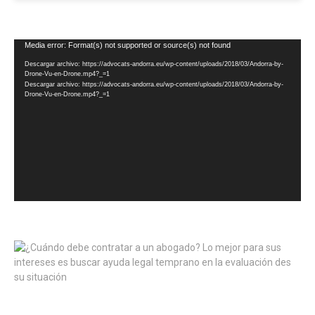
Reproductor
Media error: Format(s) not supported or source(s) not found
de
Descargar archivo: https://advocats-andorra.eu/wp-content/uploads/2018/03/Andorra-by-
vídeo
Drone-Vu-en-Drone.mp4?_=1
Descargar archivo: https://advocats-andorra.eu/wp-content/uploads/2018/03/Andorra-by-
Drone-Vu-en-Drone.mp4?_=1