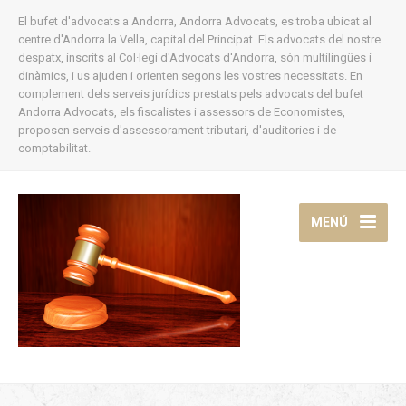
El bufet d'advocats a Andorra, Andorra Advocats, es troba ubicat al
centre d'Andorra la Vella, capital del Principat. Els advocats del nostre
despatx, inscrits al Col·legi d'Advocats d'Andorra, són multilingües i
dinàmics, i us ajuden i orienten segons les vostres necessitats. En
complement dels serveis jurídics prestats pels advocats del bufet
Andorra Advocats, els fiscalistes i assessors de Economistes,
proposen serveis d'assessorament tributari, d'auditories i de
comptabilitat.
MENÚ