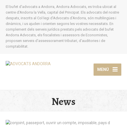
El bufet d'advocats a Andorra, Andorra Advocats, es troba ubicat al
centre d'Andorra la Vella, capital del Principat. Els advocats del nostre
despatx, inscrits al Col·legi d'Advocats d'Andorra, són multilingües i
dinàmics, i us ajuden i orienten segons les vostres necessitats. En
complement dels serveis jurídics prestats pels advocats del bufet
Andorra Advocats, els fiscalistes i assessors de Economistes,
proposen serveis d'assessorament tributari, d'auditories i de
comptabilitat.
MENÚ
News