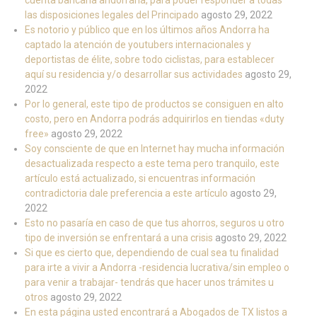
cuenta bancaria andorrana, para poder responder a todas
las disposiciones legales del Principado
agosto 29, 2022
Es notorio y público que en los últimos años Andorra ha
captado la atención de youtubers internacionales y
deportistas de élite, sobre todo ciclistas, para establecer
aquí su residencia y/o desarrollar sus actividades
agosto 29,
2022
Por lo general, este tipo de productos se consiguen en alto
costo, pero en Andorra podrás adquirirlos en tiendas «duty
free»
agosto 29, 2022
Soy consciente de que en Internet hay mucha información
desactualizada respecto a este tema pero tranquilo, este
artículo está actualizado, si encuentras información
contradictoria dale preferencia a este artículo
agosto 29,
2022
Esto no pasaría en caso de que tus ahorros, seguros u otro
tipo de inversión se enfrentará a una crisis
agosto 29, 2022
Si que es cierto que, dependiendo de cual sea tu finalidad
para irte a vivir a Andorra -residencia lucrativa/sin empleo o
para venir a trabajar- tendrás que hacer unos trámites u
otros
agosto 29, 2022
En esta página usted encontrará a Abogados de TX listos a