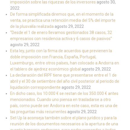
imposición sobre las riquezas de los inversores
agosto 30,
2022
De forma simplificada diremos que, en el momento de la
venta, se practica una retención media del 5% del importe
de la plusvalía realizada
agosto 29, 2022
“Desde el 1 de enero llevamos gestionados 38 casos, 32
empresarios con residencia activa y 6 casos de pasivos”
agosto 29, 2022
Esta ley, junto con la firma de acuerdos que previenen la
doble imposición con Francia, España, Portugal,
Luxemburgo, entre otros países, han colocado a Andorra en
el tablero de ajedrez económico global
agosto 29, 2022
La declaración del IRPF tiene que presentarse entre el 1 de
abril y el 30 de setiembre del año civil posterior al periodo de
liquidación correspondiente
agosto 29, 2022
En dicho caso, los 10.000 € se restan de los 350.000 € antes
mencionados. Cuando uno piensa en trasladarse a otro
país, como puede ser Andorra en este caso, esta es una de
las preguntas más recurrentes
agosto 29, 2022
Set Up la aconseja también sobre el plano jurídico y para la
reunión de los documentos necesarios a la apertura de una