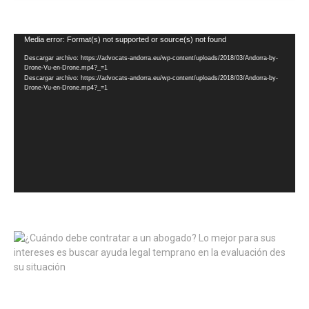
Reproductor
Media error: Format(s) not supported or source(s) not found
de
Descargar archivo: https://advocats-andorra.eu/wp-content/uploads/2018/03/Andorra-by-
vídeo
Drone-Vu-en-Drone.mp4?_=1
Descargar archivo: https://advocats-andorra.eu/wp-content/uploads/2018/03/Andorra-by-
Drone-Vu-en-Drone.mp4?_=1