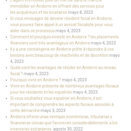
L’agent immobilier joue un rôle clé dans le marché
immobilier en Andorre en offrant des services pour
les acquéreurs et les locataires
mayo 8, 2023
Si vous envisagez de devenir résident fiscal en Andorre,
vous pouvez faire appel à un avocat fiscaliste pour vous
aider dans ce processus
mayo 4, 2023
Comment et pourquoi investir en Andorre ? les placements
financiers sont très avantageux en Andorre
mayo 4, 2023
Il y a une conciergerie en Andorre prête à répondre à vos
besoins avec beaucoup de réactivités et de discrétion
mayo
4, 2023
Quels sont les avantages de résider en Andorre au niveau
fiscal ?
mayo 4, 2023
Pourquoi vivre en Andorre ?
mayo 4, 2023
Vivre en Andorre présente de nombreux avantages fiscaux
pour les résidents et les expatriés
mayo 4, 2023
Si vous souhaitez vous expatrier en Andorre, il est
important de comprendre les aspects fiscaux associés à
cette démarche
mayo 3, 2023
Andorra ofrece unas ventajas económicas, tributarias y
financieras únicas que favorecen considerablemente a los
inversores extranjeros.
agosto 30, 2022