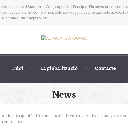
cat al centre d'Andorra la Vella, capital del Principat. Els advocats del nostre
ostres necessitats. En complement dels serveis jurídics prestats pels advocats 
auditories i de comptabilitat.
Inici
La globalització
Contacte
News