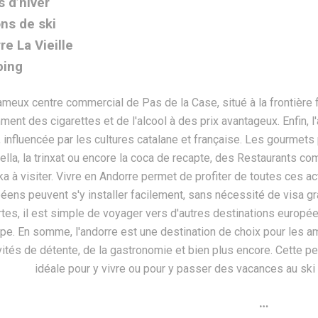
s d’hiver
ons de ski
re La Vieille
ping
…