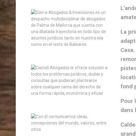
L’and
amate
La pr
adapt
Casa.
remon
piste
locat
fond 
Pour l
dans 
Calde
grand