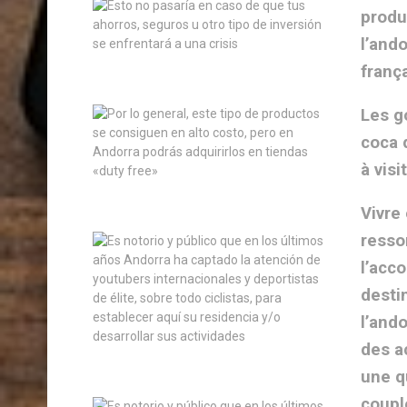
produ
l’and
franç
Les g
coca 
à visi
Vivre
resso
l’acc
desti
l’and
des a
une q
coupl