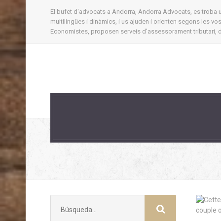
El bufet d'advocats a Andorra, Andorra Advocats, es troba ubi
multilingües i dinàmics, i us ajuden i orienten segons les v
Economistes, proposen serveis d'assessorament tributari, d'
Buscar: