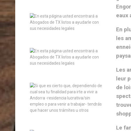
Engor
eaux 
En plu
les a
ennei
paysa
Les a
leur p
de lo
spect
trouv
shopp
Le fa