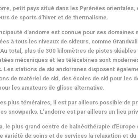
orre, petit pays situé dans les Pyrénées orientales,
urs de sports d’hiver et de thermalisme.
incipauté d’andorre est connue pour ses domaines sk
ées à tous les niveaux de skieurs, comme Grandvalir
 Au total, plus de 300 kilomètres de pistes skiables
tées mécaniques et les télécabines sont modernes, 
s. Les stations de ski andorranes disposent égalem
ions de matériel de ski, des écoles de ski pour les d
pour les amateurs de glisse alternative.
es plus téméraires, il est par ailleurs possible de 
les snowparks. L’andorre est par ailleurs un lieu pri
a, le plus grand centre de balnéothérapie d’Europe s
e variété de soins et de services la relaxation et d