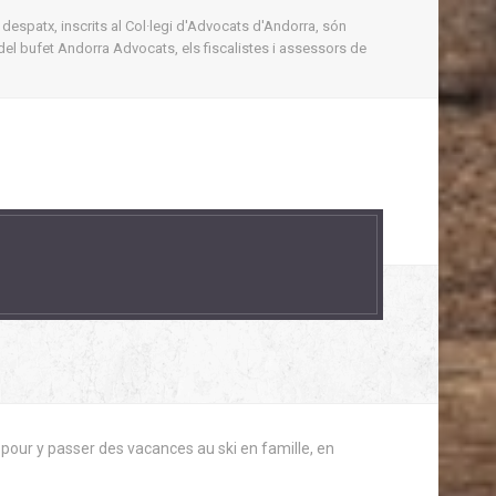
 despatx, inscrits al Col·legi d'Advocats d'Andorra, són
del bufet Andorra Advocats, els fiscalistes i assessors de