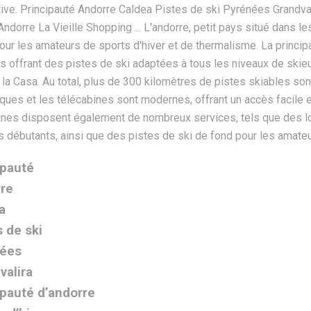
ipauté
re
a
s de ski
nées
valira
ipauté d’andorre