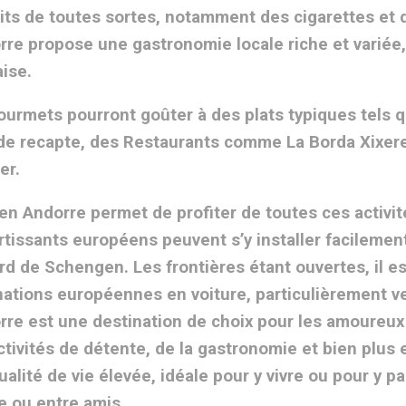
its de toutes sortes, notamment des cigarettes et de
orre propose une gastronomie locale riche et variée,
aise.
ourmets pourront goûter à des plats typiques tels qu
de recapte, des Restaurants comme La Borda Xixerell
ter.
 en Andorre permet de profiter de toutes ces activit
rtissants européens peuvent s’y installer facilemen
ord de Schengen. Les frontières étant ouvertes, il e
nations européennes en voiture, particulièrement v
orre est une destination de choix pour les amoureux 
ctivités de détente, de la gastronomie et bien plus 
ualité de vie élevée, idéale pour y vivre ou pour y p
e ou entre amis.