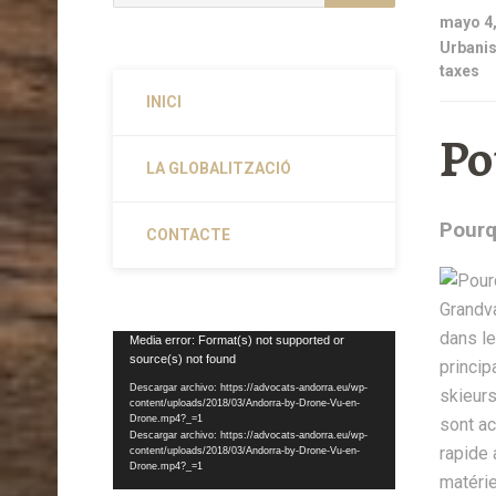
mayo 4,
Urbanis
taxes
INICI
Po
LA GLOBALITZACIÓ
Pourq
CONTACTE
Reproductor
Media error: Format(s) not supported or
source(s) not found
de
vídeo
Descargar archivo: https://advocats-andorra.eu/wp-
content/uploads/2018/03/Andorra-by-Drone-Vu-en-
Drone.mp4?_=1
Descargar archivo: https://advocats-andorra.eu/wp-
content/uploads/2018/03/Andorra-by-Drone-Vu-en-
Drone.mp4?_=1