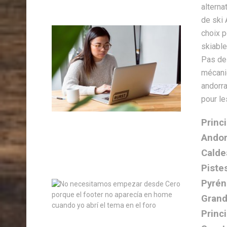
Princ
Andor
Calde
Piste
Pyré
Grand
Princ