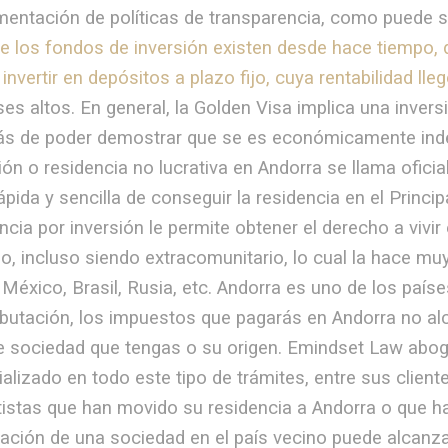
entación de políticas de transparencia, como puede se
e los fondos de inversión existen desde hace tiempo,
 invertir en depósitos a plazo fijo, cuya rentabilidad l
ses altos. En general, la Golden Visa implica una inve
s de poder demostrar que se es económicamente indep
ión o residencia no lucrativa en Andorra se llama ofici
pida y sencilla de conseguir la residencia en el Princi
ncia por inversión le permite obtener el derecho a vi
lo, incluso siendo extracomunitario, lo cual la hace m
éxico, Brasil, Rusia, etc. Andorra es uno de los paíse
ributación, los impuestos que pagarás en Andorra no alc
de sociedad que tengas o su origen. Emindset Law ab
alizado en todo este tipo de trámites, entre sus clie
istas que han movido su residencia a Andorra o que ha
ación de una sociedad en el país vecino puede alcanzar