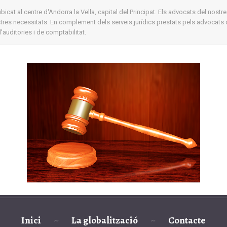
cat al centre d'Andorra la Vella, capital del Principat. Els advocats del nostre
ostres necessitats. En complement dels serveis jurídics prestats pels advocats 
auditories i de comptabilitat.
Inici
La globalització
Contacte