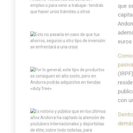
que se
capita
Andor
ademá
euros 
Como 
pasiva
(IRPF)
reside
public
con un
Dentro
demás 