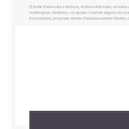
El bufet d'advocats a Andorra, Andorra Advocats, es troba ubi
multilingües i dinàmics, i us ajuden i orienten segons les v
Economistes, proposen serveis d'assessorament tributari, d'