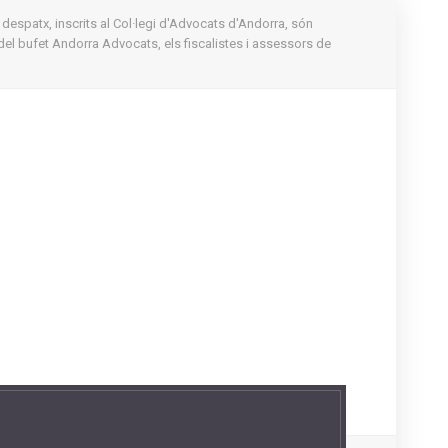
 despatx, inscrits al Col·legi d'Advocats d'Andorra, són
del bufet Andorra Advocats, els fiscalistes i assessors de