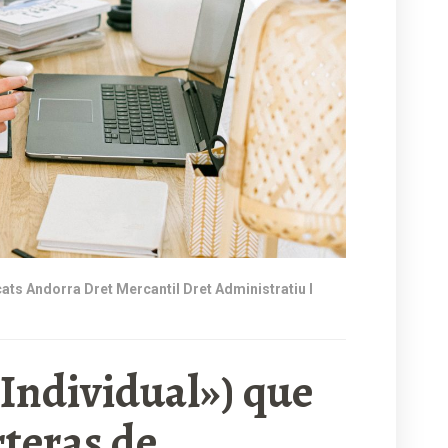
ats Andorra Dret Mercantil Dret Administratiu I
ndividual») que
rteras de