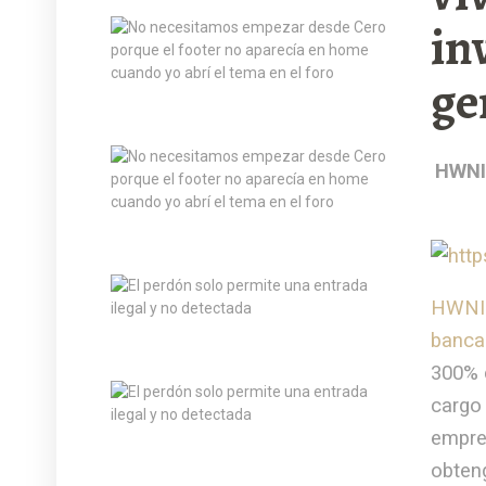
in
ge
HWNI 
HWNI (
banca
300% 
cargo 
empres
obten