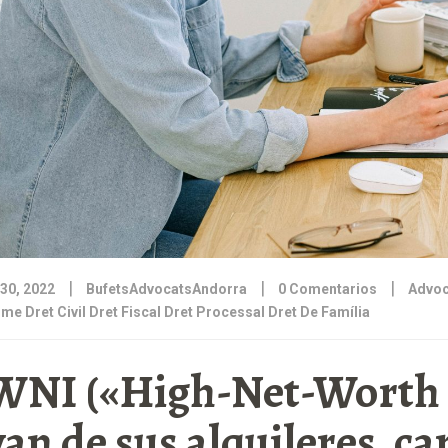
|
|
|
30, 2022
BufetsAdvocatsAndorra
0 Comentarios
Advoc
me Dret Civil Dret Fiscal Dret Processal Dret De Família
NI («High-Net-Worth I
van de sus alquileres, ca