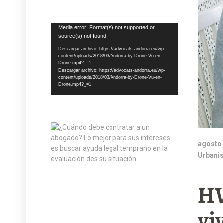
Reproductor
Media error: Format(s) not supported or
source(s) not found
de
vídeo
Descargar archivo: https://advocats-andorra.eu/wp-
content/uploads/2018/03/Andorra-by-Drone-Vu-en-
Drone.mp4?_=1
Descargar archivo: https://advocats-andorra.eu/wp-
content/uploads/2018/03/Andorra-by-Drone-Vu-en-
Drone.mp4?_=1
agosto 
Urbanis
HW
vi