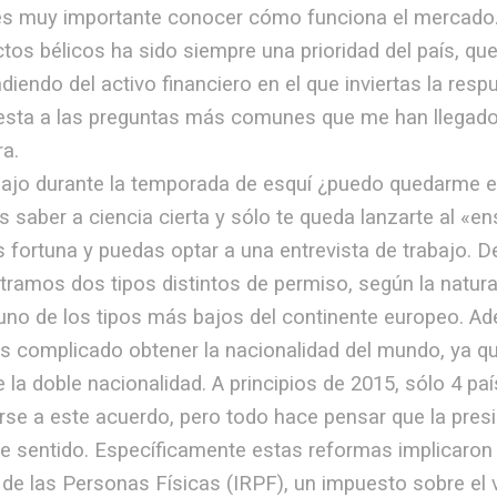
 es muy importante conocer cómo funciona el mercado.
ctos bélicos ha sido siempre una prioridad del país, que
iendo del activo financiero en el que inviertas la resp
esta a las preguntas más comunes que me han llegado 
a.
bajo durante la temporada de esquí ¿puedo quedarme en
 saber a ciencia cierta y sólo te queda lanzarte al «en
 fortuna y puedas optar a una entrevista de trabajo. De
ramos dos tipos distintos de permiso, según la natural
 uno de los tipos más bajos del continente europeo. A
s complicado obtener la nacionalidad del mundo, ya qu
 la doble nacionalidad. A principios de 2015, sólo 4 
rse a este acuerdo, pero todo hace pensar que la pres
e sentido. Específicamente estas reformas implicaron 
de las Personas Físicas (IRPF), un impuesto sobre el v