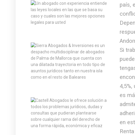
país,
confli
Depend
respu
Andorr
Si tra
puedes
tengas
encont
4,5%,
es má
admite
adheri
en est
Renta 