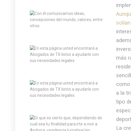
implem
Aunqu
solían
intere
ademá
invers
más rá
reside
sencil
como M
a la t
tipo 
especi
deport
La cre