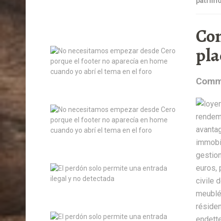
patrimo
Com
pla
Comme