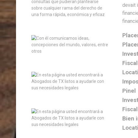
Plac
Plac
Inves
Fiscal
Locat
Impos
Pinel
Inves
Fiscal
Bien 
Locat
…