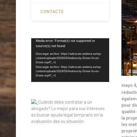
CONTACTE
Reproductor
Media error: Format(s) not supported or
source(s) not found
de
vídeo
Descargar archivo: https://advocats-andorra.eu/wp-
content/uploads/2018/03/Andorra-by-Drone-Vu-en-
Drone.mp4?_=1
Descargar archivo: https://advocats-andorra.eu/wp-
content/uploads/2018/03/Andorra-by-Drone-Vu-en-
Drone.mp4?_=1
mayo 4,
réductio
égaleme
pour di
qualité
la propr
les met
proprié