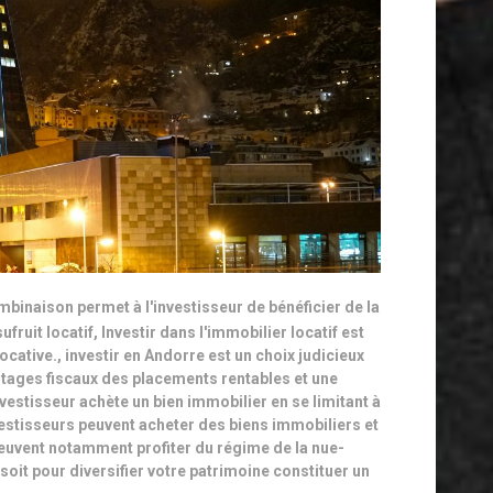
mbinaison permet à l'investisseur de bénéficier de la
ufruit locatif
,
Investir dans l'immobilier locatif est
ocative.
,
investir en Andorre est un choix judicieux
ntages fiscaux des placements rentables et une
nvestisseur achète un bien immobilier en se limitant à
estisseurs peuvent acheter des biens immobiliers et
euvent notamment profiter du régime de la nue-
soit pour diversifier votre patrimoine constituer un