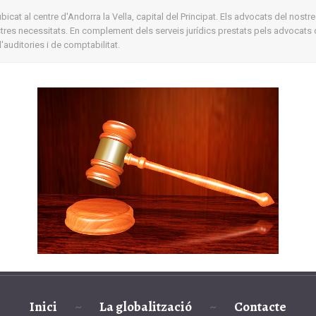
cat al centre d'Andorra la Vella, capital del Principat. Els advocats del nostre
ostres necessitats. En complement dels serveis jurídics prestats pels advocats 
auditories i de comptabilitat.
Inici
La globalització
Contacte