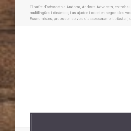
El bufet d'advocats a Andorra, Andorra Advocats, es troba ubi
multilingües i dinàmics, i us ajuden i orienten segons les v
Economistes, proposen serveis d'assessorament tributari, d'