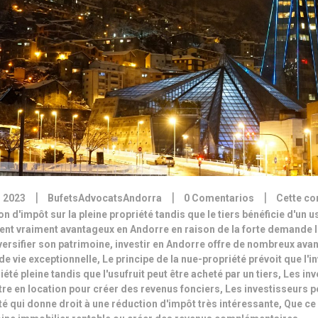
|
|
|
 2023
BufetsAdvocatsAndorra
0 Comentarios
Cette co
n d'impôt sur la pleine propriété tandis que le tiers bénéficie d'un us
nt vraiment avantageux en Andorre en raison de la forte demande l
versifier son patrimoine
,
investir en Andorre offre de nombreux ava
 de vie exceptionnelle
,
Le principe de la nue-propriété prévoit que l'i
iété pleine tandis que l'usufruit peut être acheté par un tiers
,
Les inv
tre en location pour créer des revenus fonciers
,
Les investisseurs p
té qui donne droit à une réduction d'impôt très intéressante
,
Que ce 