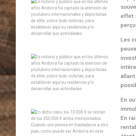
souve
effet
perçu
Les c
peuve
inves
intér
allan
possi
En ou
immob
En ra
renta