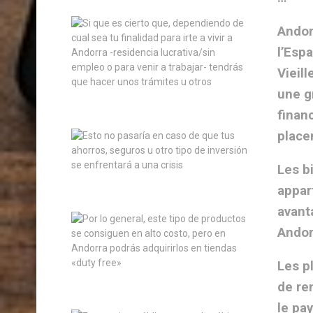
Andor
l’Esp
Vieil
une g
finan
place
Les b
appar
avant
Andor
Les p
de ren
le pa