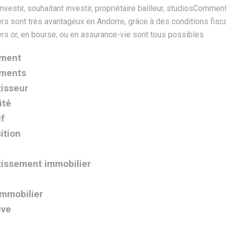
ement
ements
tisseur
ité
if
ition
tissement immobilier
immobilier
ive