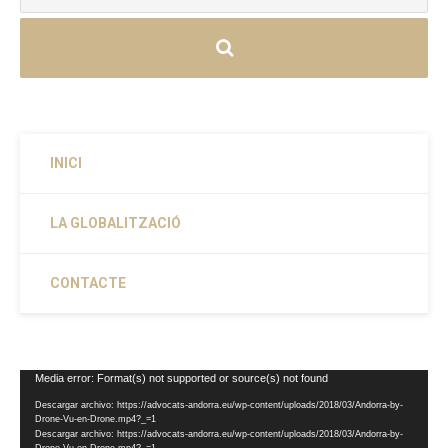
INICI
LA GLOBALITZACIÓ
CONTACTE
Reproductor
Media error: Format(s) not supported or source(s) not found
de
Descargar archivo: https://advocats-andorra.eu/wp-content/uploads/2018/03/Andorra-by-
vídeo
Drone-Vu-en-Drone.mp4?_=1
Descargar archivo: https://advocats-andorra.eu/wp-content/uploads/2018/03/Andorra-by-
Drone-Vu-en-Drone.mp4?_=1