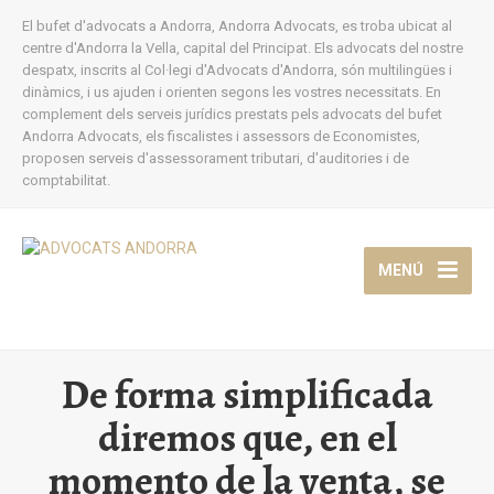
El bufet d'advocats a Andorra, Andorra Advocats, es troba ubicat al
centre d'Andorra la Vella, capital del Principat. Els advocats del nostre
despatx, inscrits al Col·legi d'Advocats d'Andorra, són multilingües i
dinàmics, i us ajuden i orienten segons les vostres necessitats. En
complement dels serveis jurídics prestats pels advocats del bufet
Andorra Advocats, els fiscalistes i assessors de Economistes,
proposen serveis d'assessorament tributari, d'auditories i de
comptabilitat.
MENÚ
De forma simplificada
diremos que, en el
momento de la venta, se