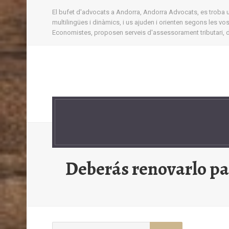
El bufet d'advocats a Andorra, Andorra Advocats, es troba ubi
multilingües i dinàmics, i us ajuden i orienten segons les v
Economistes, proposen serveis d'assessorament tributari, d'
Deberás renovarlo pas
Buscar: