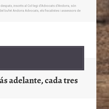
 despatx, inscrits al Col·legi d'Advocats d'Andorra, són
del bufet Andorra Advocats, els fiscalistes i assessors de
ás adelante, cada tres