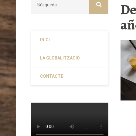
De
añ
INICI
LA GLOBALITZACIÓ
CONTACTE