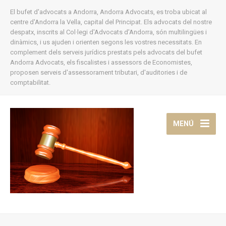
El bufet d'advocats a Andorra, Andorra Advocats, es troba ubicat al
centre d'Andorra la Vella, capital del Principat. Els advocats del nostre
despatx, inscrits al Col·legi d'Advocats d'Andorra, són multilingües i
dinàmics, i us ajuden i orienten segons les vostres necessitats. En
complement dels serveis jurídics prestats pels advocats del bufet
Andorra Advocats, els fiscalistes i assessors de Economistes,
proposen serveis d'assessorament tributari, d'auditories i de
comptabilitat.
MENÚ