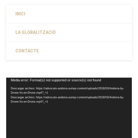
INICI
LA GLOBALITZACIÓ
CONTACTE
Reproductor
Media error: Format(s) not supported or source(s) not found
de
Descargar archivo: https://advocats-andorra.eu/wp-content/uploads/2018/03/Andorra-by-
vídeo
Drone-Vu-en-Drone.mp4?_=1
Descargar archivo: https://advocats-andorra.eu/wp-content/uploads/2018/03/Andorra-by-
Drone-Vu-en-Drone.mp4?_=1