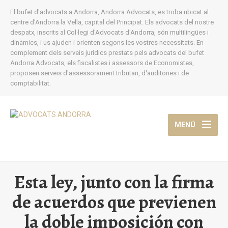
El bufet d'advocats a Andorra, Andorra Advocats, es troba ubicat al
centre d'Andorra la Vella, capital del Principat. Els advocats del nostre
despatx, inscrits al Col·legi d'Advocats d'Andorra, són multilingües i
dinàmics, i us ajuden i orienten segons les vostres necessitats. En
complement dels serveis jurídics prestats pels advocats del bufet
Andorra Advocats, els fiscalistes i assessors de Economistes,
proposen serveis d'assessorament tributari, d'auditories i de
comptabilitat.
MENÚ
Esta ley, junto con la firma
de acuerdos que previenen
la doble imposición con