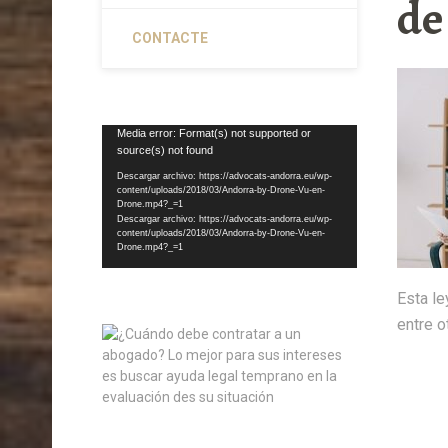
de
CONTACTE
Reproductor
Media error: Format(s) not supported or
source(s) not found
de
vídeo
Descargar archivo: https://advocats-andorra.eu/wp-
content/uploads/2018/03/Andorra-by-Drone-Vu-en-
Drone.mp4?_=1
Descargar archivo: https://advocats-andorra.eu/wp-
content/uploads/2018/03/Andorra-by-Drone-Vu-en-
Drone.mp4?_=1
Esta le
entre o