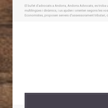
El bufet d'advocats a Andorra, Andorra Advocats, es troba ubi
multilingües i dinàmics, i us ajuden i orienten segons les v
Economistes, proposen serveis d'assessorament tributari, d'