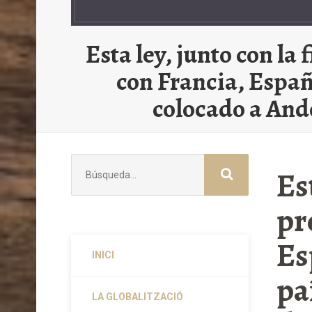
Esta ley, junto con l
con Francia, Españ
colocado a Ando
Buscar:
Es
pr
Es
INICI
pa
LA GLOBALITZACIÓ