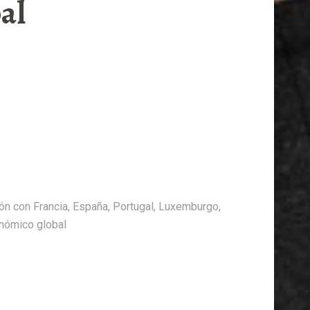
al
ión con Francia, España, Portugal, Luxemburgo,
onómico global