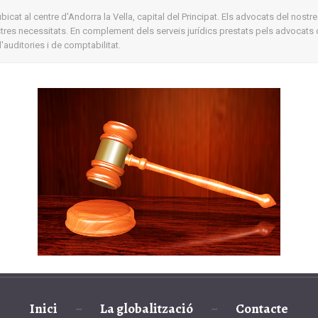
cat al centre d'Andorra la Vella, capital del Principat. Els advocats del nostre
ostres necessitats. En complement dels serveis jurídics prestats pels advocats 
auditories i de comptabilitat.
Inici
La globalització
Contacte