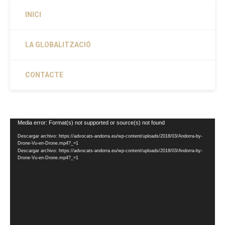
INICI
LA GLOBALITZACIÓ
CONTACTE
Reproductor
Media error: Format(s) not supported or source(s) not found
de
Descargar archivo: https://advocats-andorra.eu/wp-content/uploads/2018/03/Andorra-by-
vídeo
Drone-Vu-en-Drone.mp4?_=1
Descargar archivo: https://advocats-andorra.eu/wp-content/uploads/2018/03/Andorra-by-
Drone-Vu-en-Drone.mp4?_=1