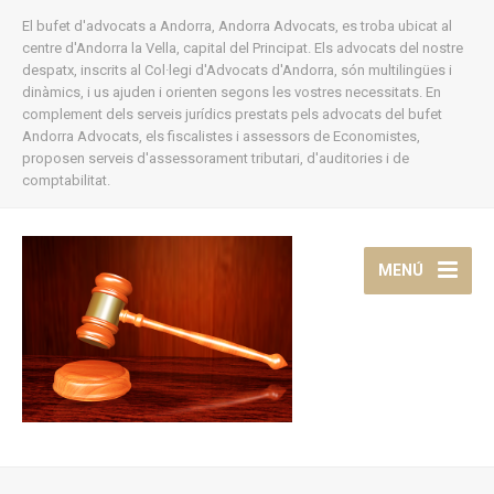
El bufet d'advocats a Andorra, Andorra Advocats, es troba ubicat al
centre d'Andorra la Vella, capital del Principat. Els advocats del nostre
despatx, inscrits al Col·legi d'Advocats d'Andorra, són multilingües i
dinàmics, i us ajuden i orienten segons les vostres necessitats. En
complement dels serveis jurídics prestats pels advocats del bufet
Andorra Advocats, els fiscalistes i assessors de Economistes,
proposen serveis d'assessorament tributari, d'auditories i de
comptabilitat.
MENÚ