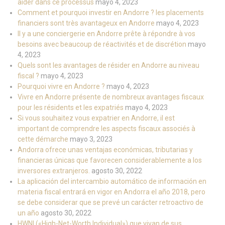
aider dans ce processus
mayo 4, 2023
Comment et pourquoi investir en Andorre ? les placements
financiers sont très avantageux en Andorre
mayo 4, 2023
Il y a une conciergerie en Andorre prête à répondre à vos
besoins avec beaucoup de réactivités et de discrétion
mayo
4, 2023
Quels sont les avantages de résider en Andorre au niveau
fiscal ?
mayo 4, 2023
Pourquoi vivre en Andorre ?
mayo 4, 2023
Vivre en Andorre présente de nombreux avantages fiscaux
pour les résidents et les expatriés
mayo 4, 2023
Si vous souhaitez vous expatrier en Andorre, il est
important de comprendre les aspects fiscaux associés à
cette démarche
mayo 3, 2023
Andorra ofrece unas ventajas económicas, tributarias y
financieras únicas que favorecen considerablemente a los
inversores extranjeros.
agosto 30, 2022
La aplicación del intercambio automático de información en
materia fiscal entrará en vigor en Andorra el año 2018, pero
se debe considerar que se prevé un carácter retroactivo de
un año
agosto 30, 2022
HWNI («High-Net-Worth Individual») que vivan de sus