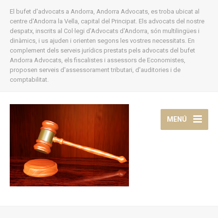
El bufet d'advocats a Andorra, Andorra Advocats, es troba ubicat al
centre d'Andorra la Vella, capital del Principat. Els advocats del nostre
despatx, inscrits al Col·legi d'Advocats d'Andorra, són multilingües i
dinàmics, i us ajuden i orienten segons les vostres necessitats. En
complement dels serveis jurídics prestats pels advocats del bufet
Andorra Advocats, els fiscalistes i assessors de Economistes,
proposen serveis d'assessorament tributari, d'auditories i de
comptabilitat.
MENÚ