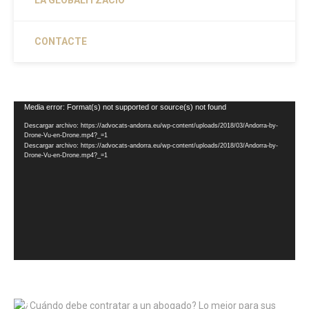
LA GLOBALITZACIÓ
CONTACTE
Reproductor
Media error: Format(s) not supported or source(s) not found
de
Descargar archivo: https://advocats-andorra.eu/wp-content/uploads/2018/03/Andorra-by-
vídeo
Drone-Vu-en-Drone.mp4?_=1
Descargar archivo: https://advocats-andorra.eu/wp-content/uploads/2018/03/Andorra-by-
Drone-Vu-en-Drone.mp4?_=1