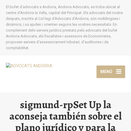
El bufet d'advocats a Andorra, Andorra Advocats, es troba ubicat al
centre d'Andorra la Vella, capital del Principat. Els advocats del nostre
despatx, inscrits al Col·legi d'Advocats d'Andorra, són multilingües i
dinàmics, i us ajuden i orienten segons les vostres necessitats. En
complement dels serveis jurídics prestats pels advocats del bufet
Andorra Advocats, els fiscalistes i assessors de Economistes,
proposen serveis d'assessorament tributari, d'auditories i de
comptabilitat.
MENÚ
sigmund-rpSet Up la
aconseja también sobre el
plano jurídico y para la