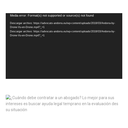
Reproductor
Media error: Format(s) not supported or source(s) not found
de
Descargar archivo: https://advocats-andorra.eu/wp-content/uploads/2018/03/Andorra-by-
vídeo
Drone-Vu-en-Drone.mp4?_=1
Descargar archivo: https://advocats-andorra.eu/wp-content/uploads/2018/03/Andorra-by-
Drone-Vu-en-Drone.mp4?_=1