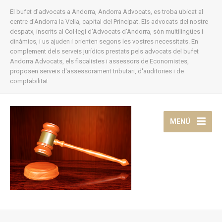
El bufet d'advocats a Andorra, Andorra Advocats, es troba ubicat al
centre d'Andorra la Vella, capital del Principat. Els advocats del nostre
despatx, inscrits al Col·legi d'Advocats d'Andorra, són multilingües i
dinàmics, i us ajuden i orienten segons les vostres necessitats. En
complement dels serveis jurídics prestats pels advocats del bufet
Andorra Advocats, els fiscalistes i assessors de Economistes,
proposen serveis d'assessorament tributari, d'auditories i de
comptabilitat.
MENÚ