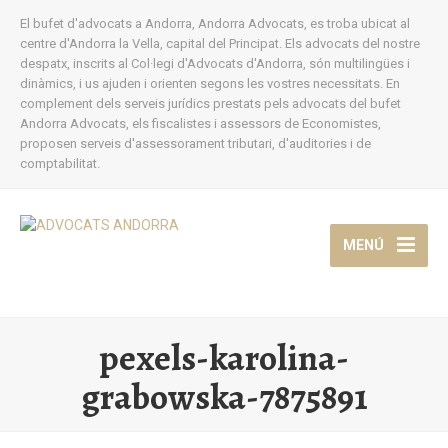
El bufet d'advocats a Andorra, Andorra Advocats, es troba ubicat al
centre d'Andorra la Vella, capital del Principat. Els advocats del nostre
despatx, inscrits al Col·legi d'Advocats d'Andorra, són multilingües i
dinàmics, i us ajuden i orienten segons les vostres necessitats. En
complement dels serveis jurídics prestats pels advocats del bufet
Andorra Advocats, els fiscalistes i assessors de Economistes,
proposen serveis d'assessorament tributari, d'auditories i de
comptabilitat.
MENÚ
pexels-karolina-
grabowska-7875891