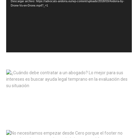
Descargar archivo: https://advocats-andorra.eu/wp-content/uploads/2018/03/Andorra-by-
Drone-Vu-en-Drone.mp4?_=1