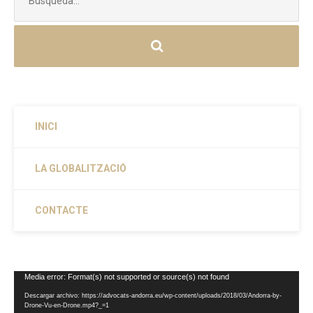
INICI
LA GLOBALITZACIÓ
CONTACTE
Reproductor
Media error: Format(s) not supported or source(s) not found
de
Descargar archivo: https://advocats-andorra.eu/wp-content/uploads/2018/03/Andorra-by-
vídeo
Drone-Vu-en-Drone.mp4?_=1