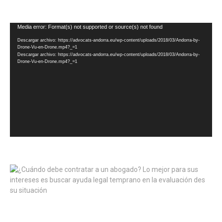
Reproductor
Media error: Format(s) not supported or source(s) not found
de
Descargar archivo: https://advocats-andorra.eu/wp-content/uploads/2018/03/Andorra-by-
vídeo
Drone-Vu-en-Drone.mp4?_=1
Descargar archivo: https://advocats-andorra.eu/wp-content/uploads/2018/03/Andorra-by-
Drone-Vu-en-Drone.mp4?_=1