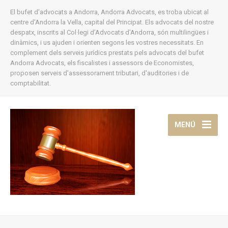
El bufet d'advocats a Andorra, Andorra Advocats, es troba ubicat al
centre d'Andorra la Vella, capital del Principat. Els advocats del nostre
despatx, inscrits al Col·legi d'Advocats d'Andorra, són multilingües i
dinàmics, i us ajuden i orienten segons les vostres necessitats. En
complement dels serveis jurídics prestats pels advocats del bufet
Andorra Advocats, els fiscalistes i assessors de Economistes,
proposen serveis d'assessorament tributari, d'auditories i de
comptabilitat.
MENÚ