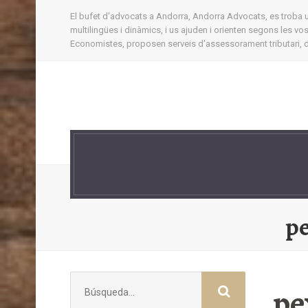
El bufet d'advocats a Andorra, Andorra Advocats, es troba ubi
multilingües i dinàmics, i us ajuden i orienten segons les v
Economistes, proposen serveis d'assessorament tributari, d'
pe
Buscar:
pe