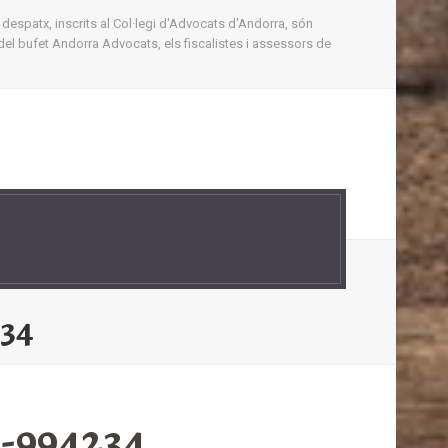
 despatx, inscrits al Col·legi d'Advocats d'Andorra, són
del bufet Andorra Advocats, els fiscalistes i assessors de
234
o-994234