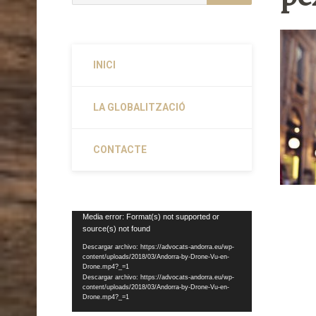
INICI
LA GLOBALITZACIÓ
CONTACTE
Reproductor
Media error: Format(s) not supported or
source(s) not found
de
vídeo
Descargar archivo: https://advocats-andorra.eu/wp-
content/uploads/2018/03/Andorra-by-Drone-Vu-en-
Drone.mp4?_=1
Descargar archivo: https://advocats-andorra.eu/wp-
content/uploads/2018/03/Andorra-by-Drone-Vu-en-
Drone.mp4?_=1