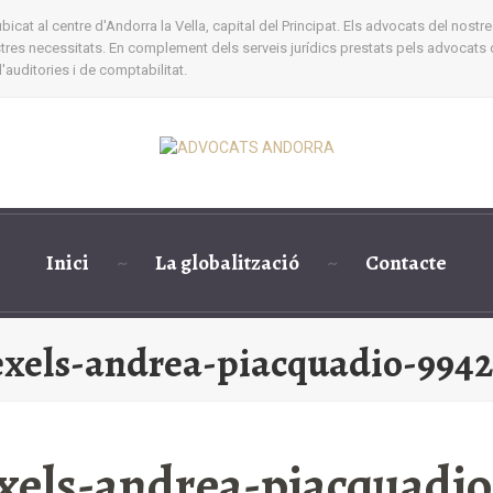
cat al centre d'Andorra la Vella, capital del Principat. Els advocats del nostre
ostres necessitats. En complement dels serveis jurídics prestats pels advocats 
auditories i de comptabilitat.
Inici
La globalització
Contacte
xels-andrea-piacquadio-994
xels-andrea-piacquadi