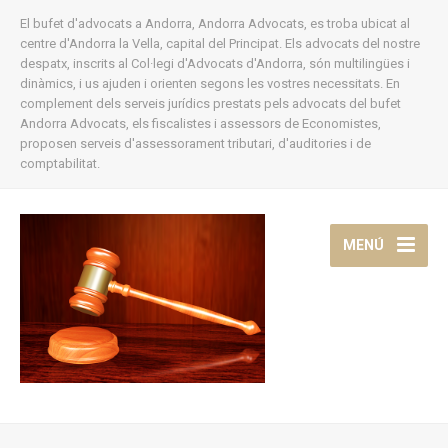
El bufet d'advocats a Andorra, Andorra Advocats, es troba ubicat al
centre d'Andorra la Vella, capital del Principat. Els advocats del nostre
despatx, inscrits al Col·legi d'Advocats d'Andorra, són multilingües i
dinàmics, i us ajuden i orienten segons les vostres necessitats. En
complement dels serveis jurídics prestats pels advocats del bufet
Andorra Advocats, els fiscalistes i assessors de Economistes,
proposen serveis d'assessorament tributari, d'auditories i de
comptabilitat.
MENÚ