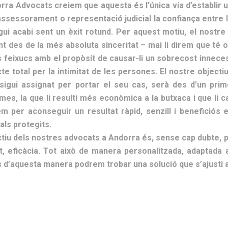
rra Advocats creiem que aquesta és l’única via d’establir u
assessorament o representació judicial la confiança entre l
gui acabi sent un èxit rotund. Per aquest motiu, el nostre
 des de la més absoluta sinceritat – mai li direm que té op
 feixucs amb el propòsit de causar-li un sobrecost inneces
te total per la intimitat de les persones. El nostre objecti
 sigui assignat per portar el seu cas, serà des d’un pri
mes, la que li resulti més econòmica a la butxaca i que li 
rem per aconseguir un resultat ràpid, senzill i beneficiós
als protegits.
ctiu dels nostres advocats a Andorra és, sense cap dubte, pr
at, eficàcia. Tot això de manera personalitzada, adaptada 
d’aquesta manera podrem trobar una solució que s’ajusti a