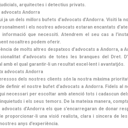
judicials, arquitectes i detectius privats.
 advocats Andorra
 ja un dels millors bufets d’advocats d’Andorra. Visiti la no
rsonalment i els nostres advocats estaran encantats d’atendr
a informació que necessiti. Atendrem el seu cas a l’ins
ent nosaltres podem oferir.
rència de molts altres despatxos d’advocats a Andorra, a 
sionalitat d’advocats de totes les branques del Dret. 
l amb el qual garantir-li un resultat excel·lent i avantatjós.
x advocats Andorra
teressos dels nostres clients són la nostra màxima prioritat
 de definir el nostre bufet d’advocats a Andorra. Fidels a
gui necessari per escoltar amb atenció tots i cadascun del
inquietuds i els seus temors. De la mateixa manera, comptar
s advocats d’Andorra els que s’encarregaran de donar resp
de proporcionar-li una visió realista, clara i sincera de 
nostres anys d’experiència.