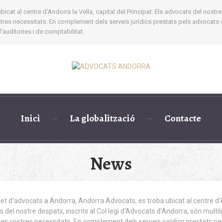
cat al centre d'Andorra la Vella, capital del Principat. Els advocats del nostre
ostres necessitats. En complement dels serveis jurídics prestats pels advocats 
auditories i de comptabilitat.
Inici
La globalització
Contacte
News