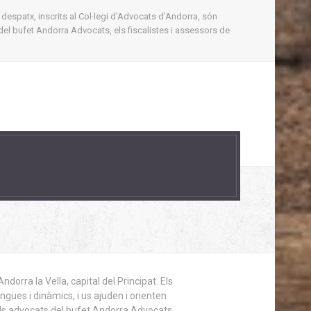
 despatx, inscrits al Col·legi d'Advocats d'Andorra, són
del bufet Andorra Advocats, els fiscalistes i assessors de