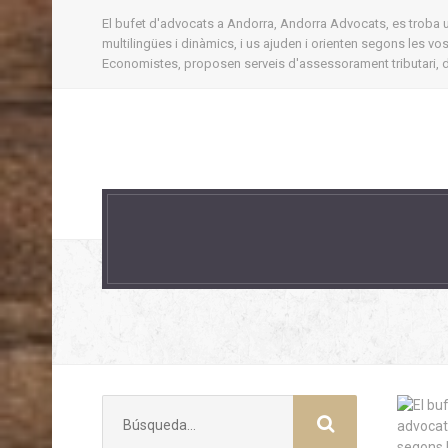
El bufet d'advocats a Andorra, Andorra Advocats, es troba ubi
multilingües i dinàmics, i us ajuden i orienten segons les v
Economistes, proposen serveis d'assessorament tributari, d'
Buscar: