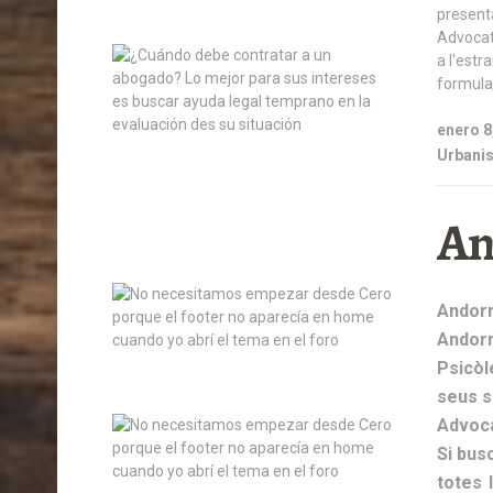
enero 8
Urbanis
An
Andor
Andorr
Psicòl
seus s
Advoc
Si bus
totes 