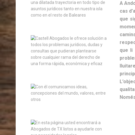
A Ando
cas d’
que si
moment
camins
respec
que li
proble
lluita
princip
L’obje
qualit
Només 