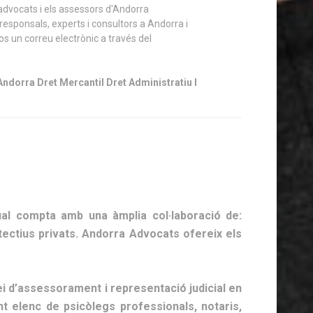
ndorra Dret Mercantil Dret Administratiu I
l compta amb una àmplia col·laboració de:
etectius privats. Andorra Advocats ofereix els
i d’assessorament i representació judicial en
ent elenc de psicòlegs professionals, notaris,