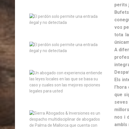
perits 
Bufets
conegui
vos pe
tota l
únicam
A dife
profes
integra
Despat
Els in
l’hora
que si
seves 
millor
nos i 
ambls 