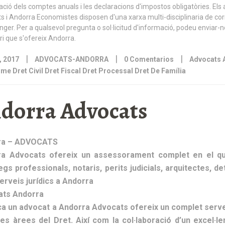
|
|
|
, 2017
ADVOCATS-ANDORRA
0 Comentarios
Advocats A
me Dret Civil Dret Fiscal Dret Processal Dret De Família
dorra Advocats
ra – ADVOCATS
a Advocats ofereix un assessorament complet en el qua
egs professionals, notaris, perits judicials, arquitectes, d
erveis jurídics a Andorra
ats Andorra
ca un advocat a Andorra Advocats ofereix un complet serve
les àrees del Dret. Així com la col·laboració d’un excel·l