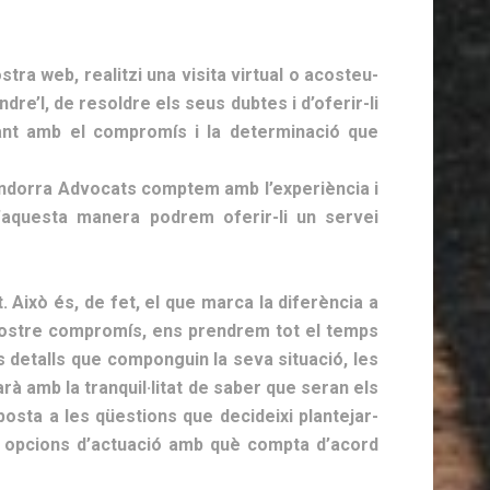
stra web, realitzi una visita virtual o acosteu-
e’l, de resoldre els seus dubtes i d’oferir-li
tant amb el compromís i la determinació que
Andorra Advocats comptem amb l’experiència i
D’aquesta manera podrem oferir-li un servei
. Això és, de fet, el que marca la diferència a
l nostre compromís, ens prendrem tot el temps
s detalls que componguin la seva situació, les
à amb la tranquil·litat de saber que seran els
osta a les qüestions que decideixi plantejar-
les opcions d’actuació amb què compta d’acord